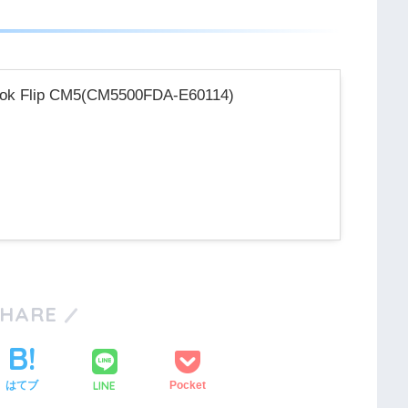
ok Flip CM5(CM5500FDA-E60114)
SHARE
LINE
はてブ
Pocket